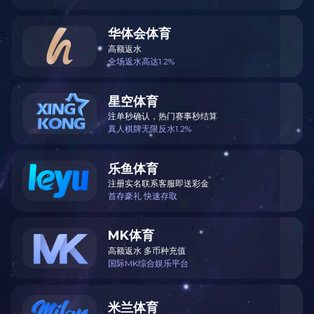
华体会体育
高额返水
全场返水高达1.2%
星空体育
注单秒确认，热门赛事秒结算
真人棋牌无限反水1.2%
乐鱼体育
注册实名联系客服即送彩金
首存豪礼 快速存取
MK体育
高额返水 多币种充值
国际MK综合娱乐平台
米兰体育