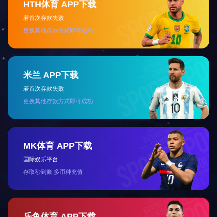
HTH体育 APP下载
若首次存款失败
更换其他存款方式即可成功
米兰 APP下载
若首次存款失败
更换其他存款方式即可成功
MK体育 APP下载
国际娱乐平台
存取秒到账 多币种充值
乐鱼体育 APP下载