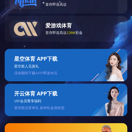
首存即送高达
爱游戏体育
首存即送高达
2288
彩金
星空体育 APP下载
星空新人见面礼
活动期间下载APP即送18元
开云体育 APP下载
VIP会员尊享福利
首存投注皆有礼 多种礼金送给您