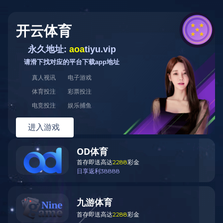
开云体育
永久地址: 
aoa
tiyu.vip
请滑下找对应的平台下载app地址
真人视讯
电子游戏
体育投注
彩票投注
电竞投注
娱乐捕鱼
进入游戏
OD体育
首存即送高达
2288
彩金
日享返利38888
九游体育
首存即送高达
2288
彩金