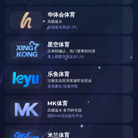
华体会体育
高额返水
全场返水高达1.2%
星空体育
注单秒确认，热门赛事秒结算
真人棋牌无限反水1.2%
乐鱼体育
注册实名联系客服即送彩金
首存豪礼 快速存取
MK体育
高额返水 多币种充值
国际MK综合娱乐平台
米兰体育