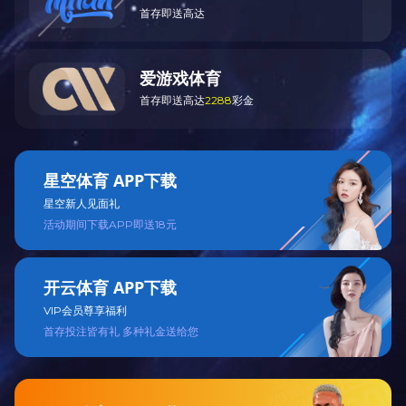
首存即送高达
爱游戏体育
首存即送高达
2288
彩金
星空体育 APP下载
星空新人见面礼
活动期间下载APP即送18元
开云体育 APP下载
VIP会员尊享福利
首存投注皆有礼 多种礼金送给您